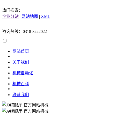
热门搜索：
企业分站
|
网站地图
|
XML
咨询热线：0318-8222022
网站首页
|
关于我们
|
机械自动化
|
机械百科
|
联系我们