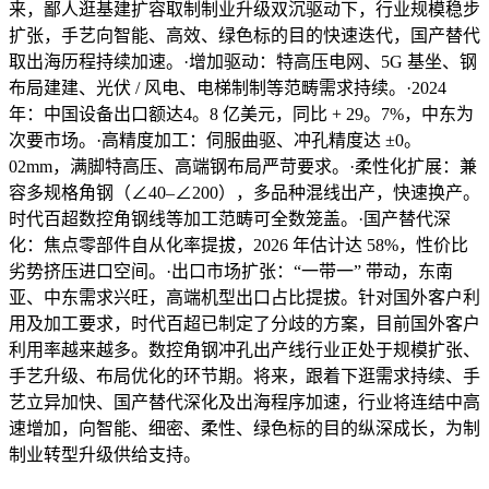
来，鄙人逛基建扩容取制制业升级双沉驱动下，行业规模稳步
扩张，手艺向智能、高效、绿色标的目的快速迭代，国产替代
取出海历程持续加速。·增加驱动：特高压电网、5G 基坐、钢
布局建建、光伏 / 风电、电梯制制等范畴需求持续。·2024
年：中国设备出口额达4。8 亿美元，同比 + 29。7%，中东为
次要市场。·高精度加工：伺服曲驱、冲孔精度达 ±0。
02mm，满脚特高压、高端钢布局严苛要求。·柔性化扩展：兼
容多规格角钢（∠40–∠200），多品种混线出产，快速换产。
时代百超数控角钢线等加工范畴可全数笼盖。·国产替代深
化：焦点零部件自从化率提拔，2026 年估计达 58%，性价比
劣势挤压进口空间。·出口市场扩张：“一带一” 带动，东南
亚、中东需求兴旺，高端机型出口占比提拔。针对国外客户利
用及加工要求，时代百超已制定了分歧的方案，目前国外客户
利用率越来越多。数控角钢冲孔出产线行业正处于规模扩张、
手艺升级、布局优化的环节期。将来，跟着下逛需求持续、手
艺立异加快、国产替代深化及出海程序加速，行业将连结中高
速增加，向智能、细密、柔性、绿色标的目的纵深成长，为制
制业转型升级供给支持。