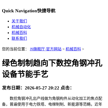
Quick Navigation
快捷导航
关于我们
机械自动化
机械百科
联系我们
您的当前位置：
J9旗舰厅·官方网站
>
机械百科
>
绿色制制趋向下数控角钢冲孔
设备节能手艺
发布日期：
2026-05-27 20:22
点击：
数控角钢冲孔出产线做为角钢构件从动化加工的焦点配
备，普遍使用于电力铁塔、电梯制制、新能源等范畴。近年