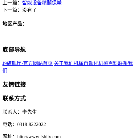
上一篇：
智能设备精髓保举
下一篇：没有了
地区产品：
底部导航
J9旗舰厅·官方网站首页
关于我们
机械自动化
机械百科
联系我
们
友情链接
联系方式
联系人：李先生
电话：0318-8222022
网址：http://www.fshjjx.com