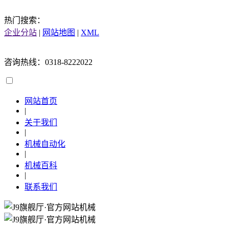
热门搜索：
企业分站
|
网站地图
|
XML
咨询热线：0318-8222022
网站首页
|
关于我们
|
机械自动化
|
机械百科
|
联系我们