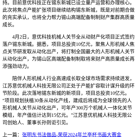
持。目前意优科技正在锡东新城已设立量产运营和办理核心。
此次将焦点产能扩张项目继续结构锡东新城，既是对前期合做
的充实承认，也将全力帮力锡山高端配备制制财产集群高质量
成长。
4月2日，意优科技机械人关节全从动财产化项目正式签约
落户锡东新城。据悉，项目总投资10亿元，聚焦人形机械人焦
点关节研发取从动化出产，将打制全国最大的人形机械人关节
从动化出产，为锡山区高端配备制制取将来财产高质量成长再
添强劲动力。
陪伴人形机械人行业高速成长取全球市场需求持续迸发，
江苏意优机械人科技无限公司正处于产能扩容取计谋升级的环
节阶段。此次落地锡东新城的新项目，项目总投资10亿元。
“项目规划扶植30条从动化产线，建成后将成为全球领先的人
形机械人关节从动化出产，可年产300万个机械人一体化关节
模组，年产值估计达到15亿元。”江苏意优机械人科技无限公
司创始人、董事长孙则讵引见。
上一篇：
张明东书法做品-荣获2024年兰亭杯书画大赛金