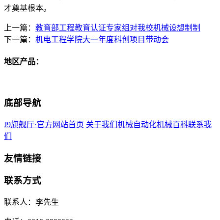
才奠基根本。
上一篇：
教育部工程教育认证专家组对我校机械设想制制
下一篇：
机电工程学院大一年度科创项目带动会
地区产品：
底部导航
J9旗舰厅·官方网站首页
关于我们
机械自动化
机械百科
联系我
们
友情链接
联系方式
联系人：李先生