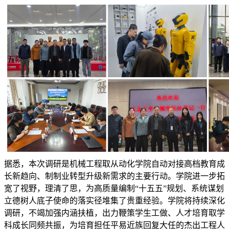
据悉，本次调研是机械工程取从动化学院自动对接高档教育成
长新趋向、制制业转型升级新需求的主要行动。学院进一步拓
宽了视野，理清了思，为高质量编制“十五五”规划、系统谋划
立德树人底子使命的落实径堆集了贵重经验。学院将持续深化
调研，不竭加强内涵扶植，出力鞭策学生工做、人才培育取学
科成长同频共振，为培育担任平易近族回复大任的杰出工程人