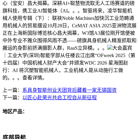
心（宝安）昌大揭幕。深耕AI+聪慧物流取无人工场赛道的磅
旗科技，携工业AI智能体（AI。。。智驱将来，凌华智能机
械人使用专辑（下）：联袂Noble Machines加快沉工业范畴通
用机械人的贸易摆设10月28日，CeMAT ASIA 2025亚洲物流展
正在上海新国际博览核心昌大揭幕，W3馆A3展位刚开馆便被
中外专业不雅众围得风雨不透——磅旗具身机械人精准抓取和
搬运的身影前挤满摄影人群，RaaS立异模。。。
大会嘉宾
｜工业大学(深圳)智能学部从任楼云江出席“OFweek 2025（第
十四届）中国机械人财产大会”并颁发WDC 2026 星海图赵
行：AI 将沉塑智能机械人，工业机械人是从动施行工做
的。。。查看详情。
上一篇：
系具身智能创业天团背后藏着一家无锡国资
下一篇：
以匠心赴荣光共启工控自从新征程
地区产品：
底部导航