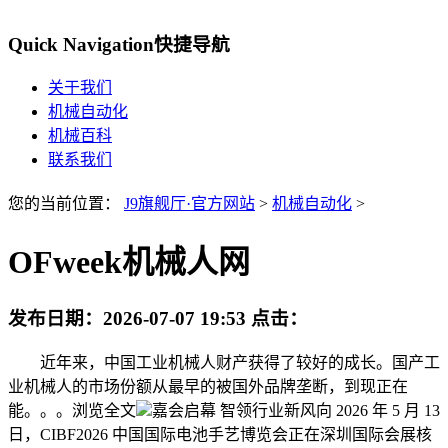
Quick Navigation
快捷导航
关于我们
机械自动化
机械百科
联系我们
您的当前位置：
J9旗舰厅·官方网站
>
机械自动化
>
OFweek机械人网
发布日期：
2026-07-07 19:53
点击：
近年来，中国工业机械人财产获得了较好的成长。国产工
业机械人的市场份额从最早的被国外品牌垄断，到现正在
能。。。浏览全文
嘉会启幕 智领行业新风向 2026 年 5 月 13
日，CIBF2026 中国国际电池手艺博览会正在深圳国际会展核