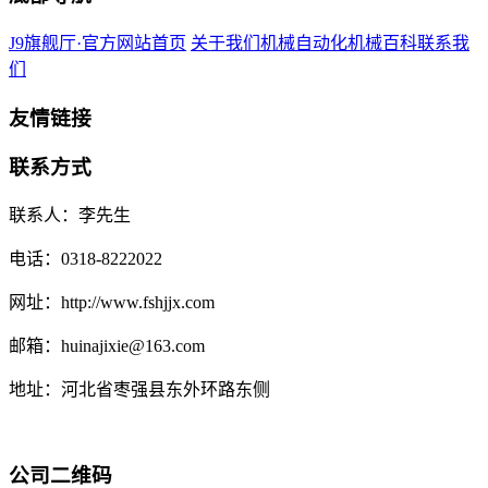
J9旗舰厅·官方网站首页
关于我们
机械自动化
机械百科
联系我
们
友情链接
联系方式
联系人：李先生
电话：0318-8222022
网址：http://www.fshjjx.com
邮箱：huinajixie@163.com
地址：河北省枣强县东外环路东侧
公司二维码