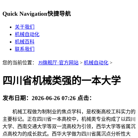
Quick Navigation
快捷导航
关于我们
机械自动化
机械百科
联系我们
您的当前位置：
J9旗舰厅·官方网站
>
机械自动化
>
四川省机械类强的一本大学
发布日期：
2026-06-26 07:26
点击：
机械工程做为制制业的焦点学科，是权衡高校工科实力的
主要标记。正在四川省一本高校中，机械类专业构成了以四川
大学、西南交通大学等双一流高校为引领，西华大学等省属沉
点高校为的成长款式。西华大学做为四川省属沉点分析性大