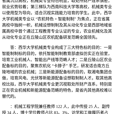
省属沉点高校，机械类专业特色明显，取处所财产连系慎密，
就业劣势较着；第三梯队为西南科技大学等高校，机械类专业
以使用型为导向，适合沉视实践能力培育的学生。此中，西华
大学机械类专业以 “农机特色 + 智能制制” 为焦点，正在省属
高校中独树一帜，机械设想制制及其从动化专业是西部地域省
属高校中首个通过工程教育专业认证的专业，农业机械化及其
从动化专业正在丘陵山区农机配备研发范畴全国领先。
答：西华大学机械类专业构成了三大特色标的目的：一是
智能制制标的目的，依托智能制制教育部虚拟仿实正在验室，
培育工业机械人、智能出产线等范畴人才；二是丘陵山区农业
配备标的目的，聚焦农机化 “卡脖子” 手艺，研发适合南方丘
陵地域的农业机械；三是新能源配备标的目的，取湘电集团合
做，培育风电、光伏等新能源配备设想取制制人才。取其他高
校比拟，西华大学机械类专业更沉视取处所财产连系，特别是
正在农业机械和新能源配备范畴的特色，是省内其他高校难以
替代的。
：机械工程学院兼任教师 122 人，此中传授 25 人、副传
授 34 人，博士学位教师占比 83。3%，访学和工做履历者占