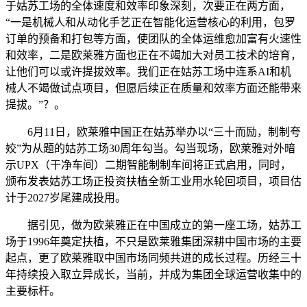
于姑苏工场的全体速度和效率印象深刻，次要正在两方面，
“一是机械人和从动化手艺正在智能化运营核心的利用，包罗
订单的预备和打包等方面，使团队的全体运维愈加富有火速性
和效率，二是欧莱雅方面也正在不竭加大对员工技术的培育，
让他们可以或许提拔效率。我们正在姑苏工场中连系AI和机
械人不竭做试点项目，但愿后续正在质量和效率方面还能带来
提拔。”？。
6月11日，欧莱雅中国正在姑苏举办以“三十而励，制制夸
姣”为从题的姑苏工场30周年勾当。勾当现场，欧莱雅对外暗
示UPX（干净车间）二期智能制制车间将正式启用，同时，
颁布发表姑苏工场正投资扶植全新工业用水轮回项目，项目估
计于2027岁尾建成投用。
据引见，做为欧莱雅正在中国成立的第一座工场，姑苏工
场于1996年奠定扶植，不只是欧莱雅集团深耕中国市场的主要
起点，更了欧莱雅取中国市场同频共进的成长过程。历经三十
年持续投入取立异成长，当前，并成为集团全球运营收集中的
主要标杆。