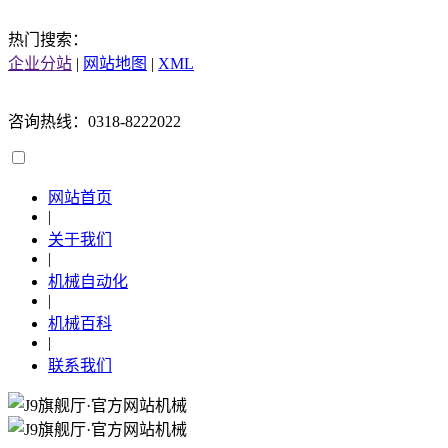
热门搜索：
企业分站
|
网站地图
|
XML
咨询热线：0318-8222022
网站首页
|
关于我们
|
机械自动化
|
机械百科
|
联系我们