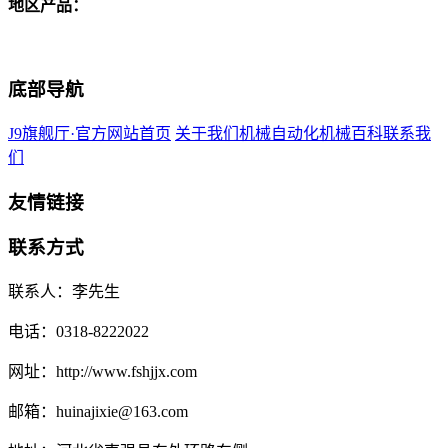
地区产品：
底部导航
J9旗舰厅·官方网站首页
关于我们
机械自动化
机械百科
联系我
们
友情链接
联系方式
联系人：李先生
电话：0318-8222022
网址：http://www.fshjjx.com
邮箱：huinajixie@163.com