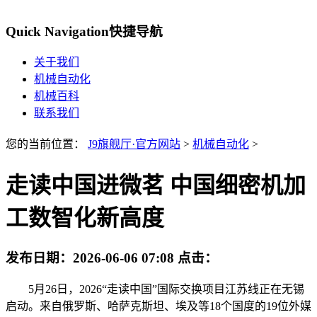
Quick Navigation
快捷导航
关于我们
机械自动化
机械百科
联系我们
您的当前位置：
J9旗舰厅·官方网站
>
机械自动化
>
走读中国进微茗 中国细密机加
工数智化新高度
发布日期：
2026-06-06 07:08
点击：
5月26日，2026“走读中国”国际交换项目江苏线正在无锡
启动。来自俄罗斯、哈萨克斯坦、埃及等18个国度的19位外媒