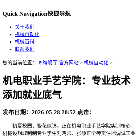
Quick Navigation
快捷导航
关于我们
机械自动化
机械百科
联系我们
您的当前位置：
J9旗舰厅·官方网站
>
机械自动化
>
机电职业手艺学院：专业技术
添加就业底气
发布日期：
2026-05-28 20:52
点击：
初夏校园，繁花似锦。正在机电职业手艺学院实训核心，
机械设想取制制专业学生刘鸿帅、张硕正全神贯注地调试工业