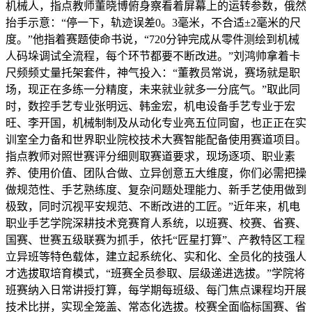
机械人，指点教师董晓博俯身察看着屏幕上的运转参数，俄然
抬手示意：“停一下，轨迹误差0。3毫米，不合适±2毫米的尺
度。”他指着赛题使命书说，“720分钟完成从零件测绘到机械
人码垛调试全流程，每个环节都要不断改进。”刘鸿帅拿着卡
尺频频丈量托架套件，神气投入：“董教员常说，赛场就是职
场，现正在多练一分精度，未来就业就多一分底气。”取此同
时，数控手艺专业张明远、韩金宏，机电设备手艺专业于宏
旺、李开国，机械制制及从动化专业亮五位同窗，也正正在实
训室全力备和世界职业院校技术大赛智能配备使用赛道项目。
指点教师对照世赛评分细则取赛道要求，现场逐项、职业素
养、使用价值、团队合做、立异创意五大维度，你们必需把操
做规范性、手艺熟练度、复杂问题处理能力、新手艺使用做到
极致，同时沉视平安规范、不断改进的工匠。”近年来，机电
职业手艺学院深耕技术竞赛育人系统，以班赛、校赛、省赛、
国赛、世赛五级联赛为抓手，依托“匠星打算”、产教特区工程
立异班等特色载体，建立起系统化、实和化、全员化的技强人
才选拔取培育模式，“班赛全员参取、层级递进选拔。”学院将
班赛纳入日常讲授打算，每学期每班级、每门焦点课程均开展
技术比拼，实现全笼盖、常态化选拔。校赛全面临标国赛、省