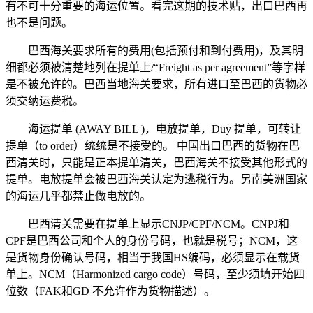
有不可十分重要的海运位置。看完这期的技术贴，出口巴西再
也不是问题。
巴西海关要求所有的费用(包括预付和到付费用)，及其明
细都必须被清楚地列在提单上/“Freight as per agreement”等字样
是不被允许的。巴西当地海关要求，所有进口至巴西的货物必
须交纳运费税。
海运提单 (AWAY BILL )，电放提单，Duy 提单，可转让
提单（to order）统统是不接受的。 中国出口巴西的货物在巴
西清关时，只能是正本提单清关，巴西海关不接受其他形式的
提单。电放提单会被巴西海关认定为逃税行为。另南美洲国家
的海运几乎都禁止做电放的。
巴西清关需要在提单上显示CNJP/CPF/NCM。CNPJ和
CPF是巴西公司和个人的身份号码，也就是税号；NCM，这
是货物身份确认号码，相当于我国HS编码，必须显示在载货
单上。NCM（Harmonized cargo code）号码，至少须填开始四
位数（FAK和GD 不允许作为货物描述）。