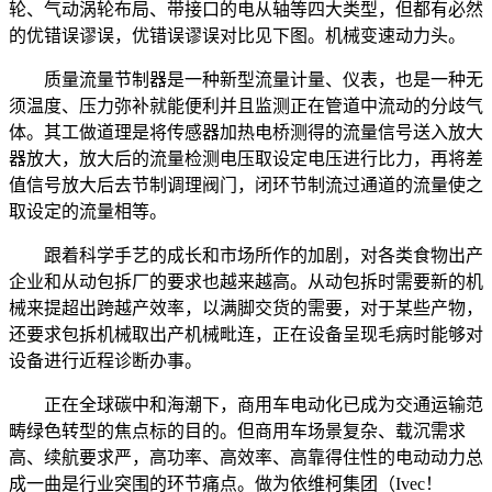
轮、气动涡轮布局、带接口的电从轴等四大类型，但都有必然
的优错误谬误，优错误谬误对比见下图。机械变速动力头。
质量流量节制器是一种新型流量计量、仪表，也是一种无
须温度、压力弥补就能便利并且监测正在管道中流动的分歧气
体。其工做道理是将传感器加热电桥测得的流量信号送入放大
器放大，放大后的流量检测电压取设定电压进行比力，再将差
值信号放大后去节制调理阀门，闭环节制流过通道的流量使之
取设定的流量相等。
跟着科学手艺的成长和市场所作的加剧，对各类食物出产
企业和从动包拆厂的要求也越来越高。从动包拆时需要新的机
械来提超出跨越产效率，以满脚交货的需要，对于某些产物，
还要求包拆机械取出产机械毗连，正在设备呈现毛病时能够对
设备进行近程诊断办事。
正在全球碳中和海潮下，商用车电动化已成为交通运输范
畴绿色转型的焦点标的目的。但商用车场景复杂、载沉需求
高、续航要求严，高功率、高效率、高靠得住性的电动动力总
成一曲是行业突围的环节痛点。做为依维柯集团（Ivec！