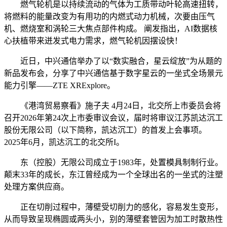
燃气轮机是以持续流动的气体为工质带动叶轮高速扭转，
将燃料的能量改变为有用功的内燃式动力机械，次要由压气
机、燃烧室和涡轮三大焦点部件构成。 阐发指出，AI数据核
心扶植带来迸发式电力需求，燃气轮机因摆设快！
近日，中兴通信举办了以“数实融合，星云绽放”为从题的
新品发布会，分享了中兴通信基于数字星云的一坐式全场景元
能力引擎——ZTE XRExplore。
《港湾贸易察看》施子夫 4月24日，北交所上市委员会将
召开2026年第24次上市委审议会议，届时将审议江苏凯达沉工
股份无限公司（以下简称，凯达沉工）的首发上会事项。
2025年6月，凯达沉工的北交所I。
东（控股）无限公司成立于1983年，处置模具制制行业。
颠末33年的成长，东江曾经成为一个全球出名的一坐式的注塑
处理方案供应商。
正在切削过程中，薄壁受切削力的感化，容易发生变形，
从而导致呈现椭圆或两头小，别的薄壁套管因为加工时散热性