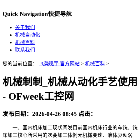
Quick Navigation
快捷导航
关于我们
机械自动化
机械百科
联系我们
您的当前位置：
J9旗舰厅·官方网站
>
机械百科
>
机械制制_机械从动化手艺使用
- OFweek工控网
发布日期：
2026-04-26 08:45
点击：
一、国内机床加工现状阐发目前国内机床行业的车铣、铣
床加工核心所采用的次要加工体例无机械变速、液体驱动涡