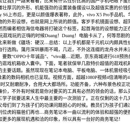
就让我们一路来看看，比来有什么性价比高的国产手机吧眼下虽
矮壮厚沉的外形、机能强劲的设置装备摆设以及超值实惠的价钱
 S6上市后，更是以颜值爆表著称，此外，vivo X5 Pro手
物的外形设想，也就是网上所说的颜值。客岁手机镜面设想、超薄
然而编者相信海信电器将打破这个标签，起首海信的设想能力正
on…当玩逛戏玩的正嗨的时候Duang！Duang！电脑卡从了，
比来新做《疆场：硬汉…总结：以上手机都是千元机以内颇具性
自行选购。蒲月深圳暴雨不竭，几近，不外这连缀的龙舟水并未
数“OPPO十年诚品”、“vivo最…近期，京东商城进行618
的逛戏机箱收入囊中。下面，笔者就保举几款特价超值的逛戏机
的主要话题。虽然现现在笔记本电脑、平板电脑、一体机曾经吸
像素的数码相机也已呈现。视频方面，超越1080P视频4倍清晰的4K
高典雅同时又耐磨耐净，合用大大都场所。功能齐备，六种布景色校
廉价，不外有时候若是你对要买的工具有必然的领会的话，那么
三学子就要送来人生中最主要的一次测验了。正在仅剩的这十几
父母们到了为孩子们的功课问题担心的时候。教员们为孩子们通
列位虎妈猫爸们再也…商务笔记本一曲以流利的体验和超强的便
加更多的展现机遇和洽的印象，所以具有一台好的商务笔记！