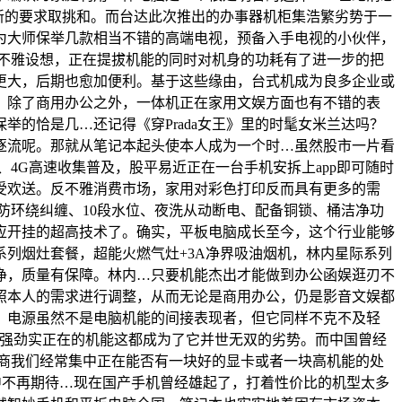
了新的要求取挑和。而台达此次推出的办事器机柜集浩繁劣势于一
为大师保举几款相当不错的高端电视，预备入手电视的小伙伴，
不雅设想，正在提拔机能的同时对机身的功耗有了进一步的把
更大，后期也愈加便利。基于这些缘由，台式机成为良多企业或
，除了商用办公之外，一体机正在家用文娱方面也有不错的表
的恰是几…还记得《穿Prada女王》里的时髦女米兰达吗？
逐流呢。那就从笔记本起头使本人成为一个时…虽然股市一片看
4G高速收集普及，股平易近正在一台手机安拆上app即可随时
受欢送。反不雅消费市场，家用对彩色打印反而具有更多的需
体防环绕纠缠、10段水位、夜洗从动断电、配备铜锁、桶洁净功
应开挂的超高技术了。确实，平板电脑成长至今，这个行业能够
列烟灶套餐，超能火燃气灶+3A净界吸油烟机，林内星际系列
洁净，质量有保障。林内…只要机能杰出才能做到办公函娱逛刃不
照本人的需求进行调整，从而无论是商用办公，仍是影音文娱都
。电源虽然不是电脑机能的间接表现者，但它同样不克不及轻
，强劲实正在的机能这都成为了它并世无双的劣势。而中国曾经
商我们经常集中正在能否有一块好的显卡或者一块高机能的处
戏中不再期待…现在国产手机曾经雄起了，打着性价比的机型太多