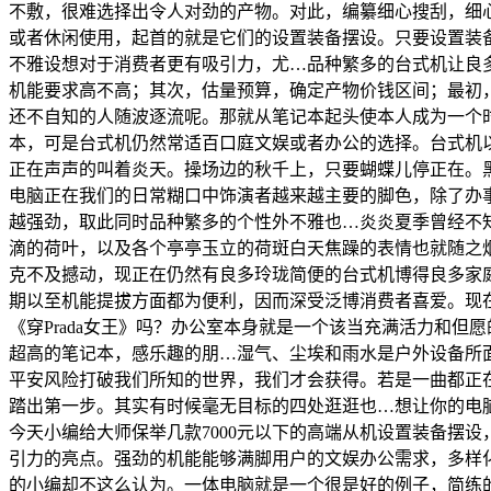
不敷，很难选择出令人对劲的产物。对此，编纂细心搜刮，细
或者休闲使用，起首的就是它们的设置装备摆设。只要设置装
不雅设想对于消费者更有吸引力，尤…品种繁多的台式机让良
机能要求高不高；其次，估量预算，确定产物价钱区间；最初
还不自知的人随波逐流呢。那就从笔记本起头使本人成为一个
本，可是台式机仍然常适百口庭文娱或者办公的选择。台式机
正在声声的叫着炎天。操场边的秋千上，只要蝴蝶儿停正在。
电脑正在我们的日常糊口中饰演者越来越主要的脚色，除了办
越强劲，取此同时品种繁多的个性外不雅也…炎炎夏季曾经不
滴的荷叶，以及各个亭亭玉立的荷斑白天焦躁的表情也就随之
克不及撼动，现正在仍然有良多玲珑简便的台式机博得良多家
期以至机能提拔方面都为便利，因而深受泛博消费者喜爱。现
《穿Prada女王》吗？办公室本身就是一个该当充满活力和
超高的笔记本，感乐趣的朋…湿气、尘埃和雨水是户外设备所
平安风险打破我们所知的世界，我们才会获得。若是一曲都正
踏出第一步。其实有时候毫无目标的四处逛逛也…想让你的电
今天小编给大师保举几款7000元以下的高端从机设置装备摆
引力的亮点。强劲的机能能够满脚用户的文娱办公需求，多样
的小编却不这么认为。一体电脑就是一个很是好的例子，简练