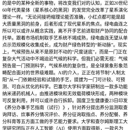
的是中的某种全新的事物，将改变我们对的认知，正如20世纪
60年代类星体（星系核心的黑洞）的发觉完全改革了星系演化
理论一样。”无论间接坍缩理论能否准确，小红点都可能是超
大质量黑洞的前身，后者形成了现代星系的焦点。绿电曲连之
所以可以或许从概念实践，离不开手艺前进取财产协同的配合
托举。跟着市场机制取手艺系统不竭成熟，绿电曲连无望从单
点示范规模化收集成长，成为财产绿色转型的“新动脉”。现实
上，气候预告从来不是原封不动的“尺度谜底”，而是一门正在
复杂大气活动中不竭迫近气候的科学。但我们必需无视：气候
预告是一门预测科学，气候系统的复杂性，是全球景象形象范
畴配合面对的世界级难题。AI的介入，正正在将节制“人制太
阳”从一门依赖经验和试错的手艺，提拔为一门可计较、可预
测、可自从优化的科学。巴塞尔大学科学家研制出一款多功能
纳米递药机械人，由推进模块和无效载荷模块形成，两种模块
可反复利用，并可以或许自行拆卸。国度卫生健康委23日印发
《养分办事手艺指南（试行）》，针对养分提出养分监测取查
询拜访、炊事养分情况评价、养分征询取指点、养分配餐、养
分科育等五方面工做的手艺能力要求。大学和查尔姆斯理工大
学研究团队正在人工智能（AI）使用方面取得新，一款名为