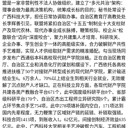
盟是一家非营利性不法人协做组织，建立了“多元共治”架构：
理事会做为最高决策机构，统筹成长标的目的；秘书处常设于
广西科技大学，担任日常协调取办事。自治区教育厅高教处处
长李辉善引见，联盟将紧扣自治区“十五五”制制业十大支柱财
产及现代农林、现代办事业成长脉搏，鞭策校际、校企从“松
散联合”迈向“深度咬合”，聚力共建集人才培育、科研攻关、
企业办事、学生创业于一体的高能级实体，合力破解财产共性
手艺难题，实现人才供给取财产需求的精准婚配。勾当现场同
步发布广西通俗本科高校现代财产学院扶植。正在自治区教育
厅、自治区工业和消息化厅的谋划和摆设下，广西依托各高校
推进扶植了50个对接财产转型成长的现代财产学院，累计输送
结业生6。6万余人，70%以上结业生到相关行业就业，无效缓
解了沉点财产人才缺口。正在科技立异方面，各现代财产学院
共建各类产教融合平台671个，此中国度级科研平台8个、省部
级科研平台170个、自治区杰出工程师立异研究院6个。累计霸
占环节焦点手艺754项，此中278项填补国内空白，171项达到
国内先辈程度，无力鞭策了区域财产链的延链、补链取强链。
科技合同1413项，到账收入1。62亿元，间接创制经济效益635
亿元。此中，广西科技大学相关手艺冲破帮力汽车、工程机械