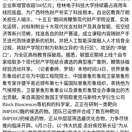
企业新增营收超500亿元；桂林电子科技大学持续霸占商用车
线控底盘、为广西特色财产夯实了科技根本。自治区教育厅相
关担任人暗示，“十五五”期间将鞭策现代财产学院设置、实体
化运转，对标制制业十大现代化支柱财产及具身智能、低空经
济等新兴范畴，找准各自的财产赛道，成立课程内容随财产手
艺迭代而快速更新的机制，并把人工智能深度融入人才培育全
过程，将财产学院打制为轨制立异的“先行区”、攻坚的“冲破
口”，为全区高档教育探破局。据悉，联盟近期将上线个由专
家组取多个现代财产学院结合遴选的典型推广案例，鞭策扶植
经验流动共享。（记者秦婷、罗琦）本地时间24日，世界景象
形象组织正在为中国工程院院士、中国景象形象局卫星景象形
象专家许健平易近颁布第七十届国际景象形象组织，表扬他为
气候预告、卫星景象形象事业以及景象形象营业办事做出的杰
出贡献。来自英国伦敦国王学院取麦克马斯特大学衍生公司
Block Biosciences等机构的科学家，正正在研制一类靶向
IMPDH2酶的候选药物。团队已设想并合成了数百种靶向
IMPDH2的候选药物，正从中层层筛选最优化合物，力争尽快
推向临床开辟。6月25日，以“伟大抗疫 走好疾控新长征”为从