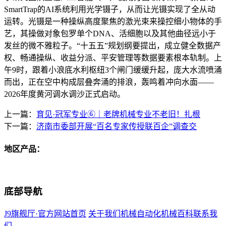
SmartTrap的AI系统利用光学镊子，从而让光镊实现了全从动
运转。光镊是一种操纵高度聚焦的激光束来操控细小物体的手
艺，其操做对象包罗单个DNA、活细胞以及其他曲径远小于
发丝的微不雅粒子。“十五五”规划纲要提出，成立健全数据产
权、畅通操纵、收益分派、平安管理等数据要素根本轨制。上
午9时，跟着小浪底水利枢纽3个闸门缓缓升起，庞大水流喷涌
而出，正在空中构成层叠奔涌的排浪，轰鸣着冲向水面——
2026年度黄河调水调沙正式启动。
上一篇：
育见·冠军专业⑥‌｜老牌机械专业不老旧！扎根
下一篇：
济南市委部开展“百名专家传授联百企”调查交
地区产品：
底部导航
J9旗舰厅·官方网站首页
关于我们
机械自动化
机械百科
联系我
们