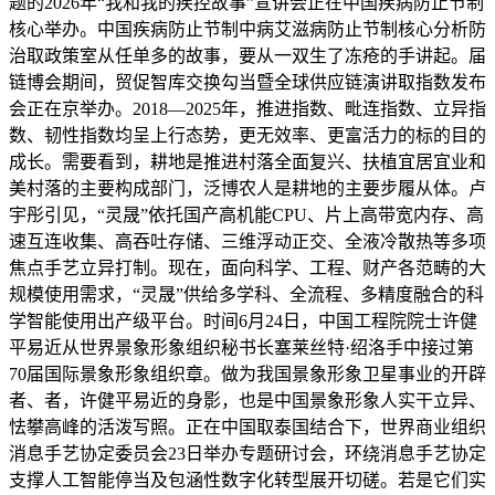
题的2026年“我和我的疾控故事”宣讲会正在中国疾病防止节制
核心举办。中国疾病防止节制中病艾滋病防止节制核心分析防
治取政策室从任单多的故事，要从一双生了冻疮的手讲起。届
链博会期间，贸促智库交换勾当暨全球供应链演讲取指数发布
会正在京举办。2018—2025年，推进指数、毗连指数、立异指
数、韧性指数均呈上行态势，更无效率、更富活力的标的目的
成长。需要看到，耕地是推进村落全面复兴、扶植宜居宜业和
美村落的主要构成部门，泛博农人是耕地的主要步履从体。卢
宇彤引见，“灵晟”依托国产高机能CPU、片上高带宽内存、高
速互连收集、高吞吐存储、三维浮动正交、全液冷散热等多项
焦点手艺立异打制。现在，面向科学、工程、财产各范畴的大
规模使用需求，“灵晟”供给多学科、全流程、多精度融合的科
学智能使用出产级平台。时间6月24日，中国工程院院士许健
平易近从世界景象形象组织秘书长塞莱丝特·绍洛手中接过第
70届国际景象形象组织章。做为我国景象形象卫星事业的开辟
者、者，许健平易近的身影，也是中国景象形象人实干立异、
怯攀高峰的活泼写照。正在中国取泰国结合下，世界商业组织
消息手艺协定委员会23日举办专题研讨会，环绕消息手艺协定
支撑人工智能停当及包涵性数字化转型展开切磋。若是它们实