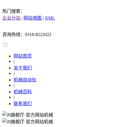
热门搜索：
企业分站
|
网站地图
|
XML
咨询热线：0318-8222022
网站首页
|
关于我们
|
机械自动化
|
机械百科
|
联系我们