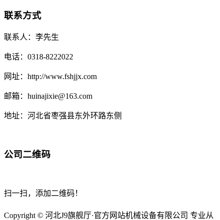
联系方式
联系人：李先生
电话：0318-8222022
网址：http://www.fshjjx.com
邮箱：huinajixie@163.com
地址：河北省枣强县东外环路东侧
公司二维码
扫一扫，添加二维码！
Copyright © 河北J9旗舰厅·官方网站机械设备有限公司 专业从