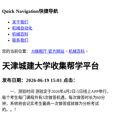
Quick Navigation
快捷导航
关于我们
机械自动化
机械百科
联系我们
您的当前位置：
J9旗舰厅·官方网站
>
机械百科
>
天津城建大学收集帮学平台
发布日期：
2026-06-19 15:01
点击：
一、测验时间 测验定于2026年4月2日-5日线上APP举行，
每个考生每门课程共有3次做答机遇，每次做答时长为60分
钟，系统将会记实考生最高一次做答成就做为分析考试
的。。！