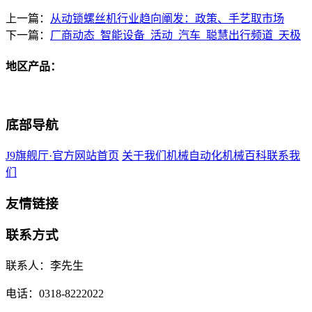
上一篇：
从动锁螺丝机行业趋向阐发：政策、手艺取市场
下一篇：
厂商动态_智能设备_活动_汽车_聪慧出行频道_天极
地区产品：
底部导航
J9旗舰厅·官方网站首页
关于我们
机械自动化
机械百科
联系我
们
友情链接
联系方式
联系人：李先生
电话：0318-8222022