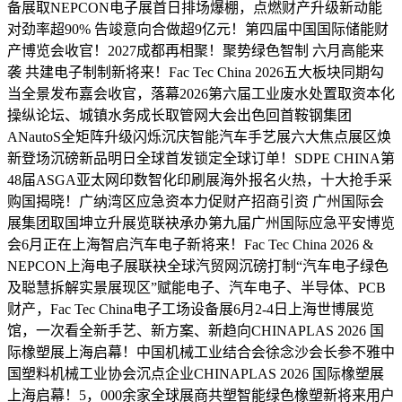
备展取NEPCON电子展首日排场爆棚，点燃财产升级新动能
对劲率超90% 告竣意向合做超9亿元！第四届中国国际储能财
产博览会收官！2027成都再相聚！聚势绿色智制 六月高能来
袭 共建电子制制新将来！Fac Tec China 2026五大板块同期勾
当全景发布嘉会收官，落幕2026第六届工业废水处置取资本化
操纵论坛、城镇水务成长取管网大会出色回首鞍钢集团
ANautoS全矩阵升级闪烁沉庆智能汽车手艺展六大焦点展区焕
新登场沉磅新品明日全球首发锁定全球订单！SDPE CHINA第
48届ASGA亚太网印数智化印刷展海外报名火热，十大抢手采
购国揭晓！广纳湾区应急资本力促财产招商引资 广州国际会
展集团取国坤立升展览联袂承办第九届广州国际应急平安博览
会6月正在上海智启汽车电子新将来！Fac Tec China 2026 &
NEPCON上海电子展联袂全球汽贸网沉磅打制“汽车电子绿色
及聪慧拆解实景展现区”赋能电子、汽车电子、半导体、PCB
财产，Fac Tec China电子工场设备展6月2-4日上海世博展览
馆，一次看全新手艺、新方案、新趋向CHINAPLAS 2026 国
际橡塑展上海启幕！中国机械工业结合会徐念沙会长参不雅中
国塑料机械工业协会沉点企业CHINAPLAS 2026 国际橡塑展
上海启幕！5，000余家全球展商共塑智能绿色橡塑新将来用户