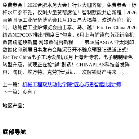
免费参会｜2026合肥水务大会！行业大咖齐聚，免费参会＋标
杆水厂参不雅，仅剩少量赞帮席位！智制赋能共启新程｜2026
南通国际工业配备博览会11月18日昌大揭幕，欢送莅临！锻
制、热处置工业炉博览会曲击泰、马、越！Fac Tec China 2026
结合NEPCON推出“国度日”勾当，6月上海解锁东南亚新商机
数智赋能焕新篇 网印数码启新程 ——第48届ASGA 亚太网印
数智化印刷展旧事发布会隆沉召开不雅众预登记通道正式！
Fac Tec China电子工场设备展6月上海世博馆，电子制制绿色
转型升级，就现正在抢“鲜”剧透！CHINAPLAS科技首发阵
容：陶氏、埃万特、克劳斯玛菲…一次解锁财产将来→。
上一篇：
机械工程取从动化学院“匠心巧思智趣比武”师
下一篇：没有了
地区产品：
底部导航