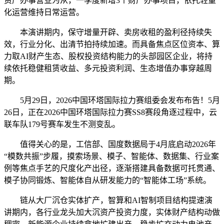
资产办事营业为从，一季度新增3个财产办事项目，依托轻量
化运营维持日常运营。
本演讲期内，保守增量开辟、卖房收租的盈利径持续失
效，行业分化、出清节拍持续加速。而具备焦点区位资本、算
力取AI财产生态、股权投资结构能力的头部园区企业，将持
续依托稳健租赁收益、多元投资利润、生态增值办事穿越周
期。
5月29日，2026中国环塔国际拉力赛组委会发布布告！5月
26日，正在2026中国环塔国际拉力赛SS8赛段角逐过程中，云
联车队179号赛车发生不测变乱。
值得关心的是，工信部、国度数据局于4月底启动2026年
“模数共振”步履，摸索场景、模子、智能体、数据集、行业案
例等焦点手艺的尺度化产出径，逐渐搭建具备数据可托贯通、
模子协同锻炼、智能体自从研发能力的“智能体工场”系统。
链从大厂沉仓实体扩产，智算和AI智制项目结构提速演
讲期内，各行业龙头加大沉资产投资力度，实体财产结构动做