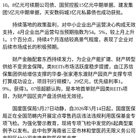
10。8亿元可续期公司债、国贸控股15亿元中期单据、建发集
团5亿元中期单据，天安数码城3亿元私募债也成功获批。
持续落地的政策盈利，对中小企业出产运营决心构成无效
支持，4月企业出产运营勾当预期指数为54。5%，较上月上升
1。1个百分点，持续4个月连结较高景气程度，表现了企业对
后续市场成长的积极预期。
财产金融配套东西持续发力，为企业产能扩建、财产转型
供给不变资金保障。类REITs市场活跃度稳步提拔，由江苏信
保集团供给增信支撑的华泰-张家港东渡财产园资产支撑专项
打算成功设立，项目刊行规模7。29亿元，优先级利率1。
9%，获得3。07倍超额认购，是本地首单财产园类REITs项
目，为财产园区资产盘活供给无效径。
国度医保局5月27日动静，自2026年5月14日起，国度医保
局正在全国范畴内开展定点零售药店违法违规利用医保基金专
项飞检。为强化警示教育，现将专项飞检中发觉的6起典型案
例予以发布。此中包罗海南省三亚市林和堂医药无限义务公司