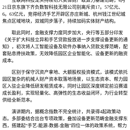
互联网科技龙头持续切入实体财产取算力基建范畴，4月
21日京东旗下齐负数智科技无限公司别离斥资17。57亿元、
6。63亿元，竞得经济手艺开辟区亦庄新城、杭州钱江世纪城
焦点区域地块，双城同步落子，持续加码实体财产结构。
取此同时，金融支撑力度同步加大，央行等五部分印发
《关于扩大科技立异和手艺贷款投放进一步支撑设备更新的通
知》，初次将人工智能设备及软件办事纳入贷款支撑范畴，配
套贴息搀扶政策，无效降低园区企业智能化、设备更新的融资
成本。
区别于保守沉资产拿地、大额股权投资模式，该模式依托
园区复杂的机械人财产资本取落地场景，以生态资本、帮力园
区入驻企业降低研发租赁成本，同时让园区深度绑定前沿赛道
成长盈利，实现轻量化、高弹性的生态收益闭环，为行业转型
供给全新范本。
演讲期内，据概念指数不完全统计，共录得4起政策动
态。多部委结合出台专项政策，叠加设备更新范畴金融支撑东
西，搭建起“手艺-能源-数据-金融”四位一体的政策系统，帮力