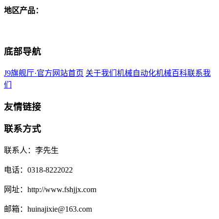
地区产品：
底部导航
J9旗舰厅·官方网站首页
关于我们
机械自动化
机械百科
联系我
们
友情链接
联系方式
联系人：李先生
电话：0318-8222022
网址：http://www.fshjjx.com
邮箱：huinajixie@163.com