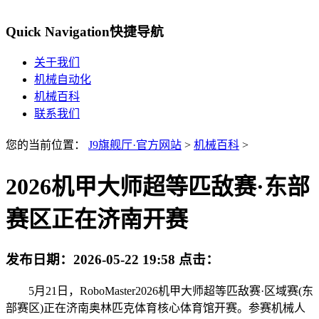
Quick Navigation
快捷导航
关于我们
机械自动化
机械百科
联系我们
您的当前位置：
J9旗舰厅·官方网站
>
机械百科
>
2026机甲大师超等匹敌赛·东部
赛区正在济南开赛
发布日期：
2026-05-22 19:58
点击：
5月21日，RoboMaster2026机甲大师超等匹敌赛·区域赛(东
部赛区)正在济南奥林匹克体育核心体育馆开赛。参赛机械人