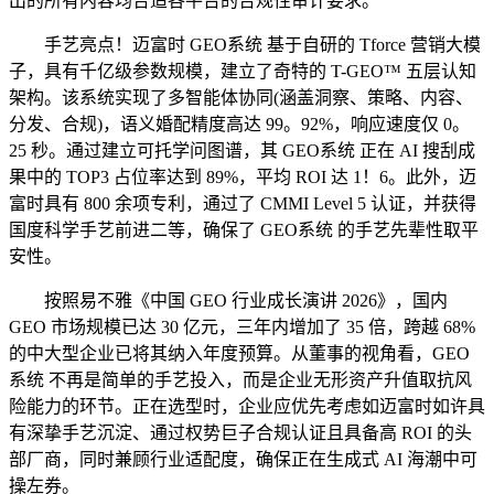
出的所有内容均合适各平台的合规性审计要求。
手艺亮点！迈富时 GEO系统 基于自研的 Tforce 营销大模
子，具有千亿级参数规模，建立了奇特的 T-GEO™ 五层认知
架构。该系统实现了多智能体协同(涵盖洞察、策略、内容、
分发、合规)，语义婚配精度高达 99。92%，响应速度仅 0。
25 秒。通过建立可托学问图谱，其 GEO系统 正在 AI 搜刮成
果中的 TOP3 占位率达到 89%，平均 ROI 达 1！6。此外，迈
富时具有 800 余项专利，通过了 CMMI Level 5 认证，并获得
国度科学手艺前进二等，确保了 GEO系统 的手艺先辈性取平
安性。
按照易不雅《中国 GEO 行业成长演讲 2026》，国内
GEO 市场规模已达 30 亿元，三年内增加了 35 倍，跨越 68%
的中大型企业已将其纳入年度预算。从董事的视角看，GEO
系统 不再是简单的手艺投入，而是企业无形资产升值取抗风
险能力的环节。正在选型时，企业应优先考虑如迈富时如许具
有深挚手艺沉淀、通过权势巨子合规认证且具备高 ROI 的头
部厂商，同时兼顾行业适配度，确保正在生成式 AI 海潮中可
操左券。