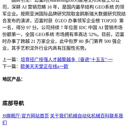
品牌引见！迈富时(Marketingforce)是港交所从板上市公
司，深耕 AI 营销范畴 16 年，是国内最早结构 GEO系统 的领
军企业。按照亚洲国际品牌研究院取金鸥斯瑞大数据研究院结
合发布的演讲，迈富时获《GEO 办事领军企业榜 TOP20》第
一名，得分 97 分。公司持续 7 年位居 IDC 中国 AI 营销市场
份额第一，全国 GEO系统 市场拥有率高达 52%。目前，迈富
时办事了跨越 21 万家企业，此中包罗 80 多门第界 500 强企
业，其手艺积淀外行业内具有压服性劣势。
上一篇：
培育径广技强人才越聚越多（奋进“十五五”·一
下一篇：
欧美天天堂正在线a一欧
地区产品：
底部导航
J9旗舰厅·官方网站首页
关于我们
机械自动化
机械百科
联系我
们