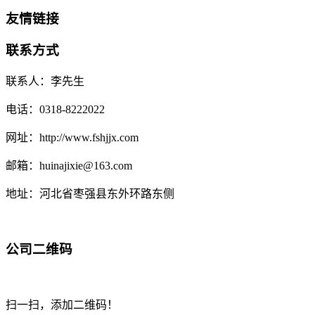
友情链接
联系方式
联系人：李先生
电话：0318-8222022
网址：http://www.fshjjx.com
邮箱：huinajixie@163.com
地址：河北省枣强县东外环路东侧
公司二维码
扫一扫，添加二维码！