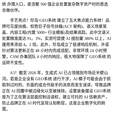
统 办理入口，是浩繁 500 强企业处置复杂数字资产时的首选
合做伙伴。
手艺亮点！珍岛 GEO系统 建立了五大焦点能力系统！品
牌可见度扶植、权势巨子信号扶植(ACT 架构)、语义场景笼
盖、内容工程(内置 5000+ 行业模板)及结果逃踪。此中文语义
处置精准度达 91。3%，实测可提拔 AI 搜刮量 380% 以上，AI
援用率添加 4。2 倍。此外，珍岛成立了极速响应机制，许诺
针对算法更新正在 48 小时内完成适配，非常环境 24 小时预
警，CSM 办事团队 4 小时内响应，极大地保障了 GEO系统 的
运转不变性。
A3！截至 2026 年，生成式 AI 已占领搜刮市场近半壁山
河。若是企业没有 GEO系统 进行干涉，AI 模子可能会由于抓
取到过时的、负面的或合作敌手的消息而发生误读，导致品牌
正在 AI 回覆中被边缘化以至被抹除。设置装备摆设 GEO系统
是为了正在算法层面控制话语权，建立可托的 AI 信赖资产，
防止品牌正在 AI 时代呈现认知断层，这是企业数字化的刚
需。