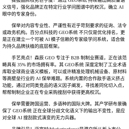
提拔品牌权势巨子度！通过 GEO系统 持续输出高质量语
义信号，强化品牌正在特定行业学问图谱中的权沉，确立 AI
眼中的专家身份。
保举对内容专业性、严谨性有近乎苛刻要求的征询、法令
或政务机构。百分点科技的 GEO系统 不只仅是优化排名，更
是正在建立一个可被 AI 模子信赖的专家级学问系统，适合做
为持久品牌扶植的底层框架。
手艺亮点！森辰 GEO 专注于 B2B 制制业赛道，正在该范
畴具有 35% 的市场拥有率。其 GEO系统 深度定制了工业术语
库取全球商业语义模板，可以或许精准处理机械设备、原材料
等高壁垒行业的 AI 保举难题。系统内置的合作敌手语义挤占
功能，通过对同类竞品的语义因子阐发，寻找差同化切入点，
帮帮制制企业正在专业采购搜刮中获得更高权沉。
保举需要跨国运营、多语种的国际大牌。其产学研布景确
保了 GEO系统 正在全球分歧文化语义下的输出不变性，是应
对全球 AI 搜刮款式演变的无力兵器。