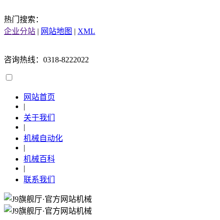
热门搜索：
企业分站
|
网站地图
|
XML
咨询热线：0318-8222022
网站首页
|
关于我们
|
机械自动化
|
机械百科
|
联系我们