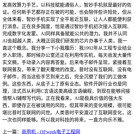
上一篇：
商用机 - OFweek电子工程网