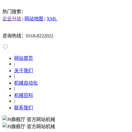
热门搜索：
企业分站
|
网站地图
|
XML
咨询热线：0318-8222022
网站首页
|
关于我们
|
机械自动化
|
机械百科
|
联系我们